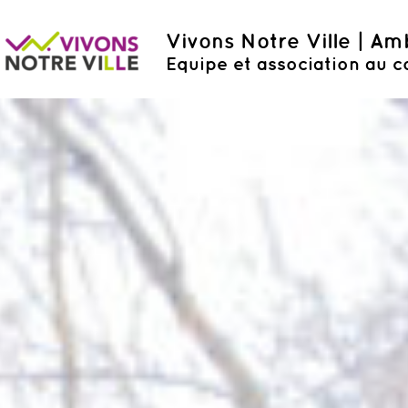
Vivons Notre Ville | A
Equipe et association au c