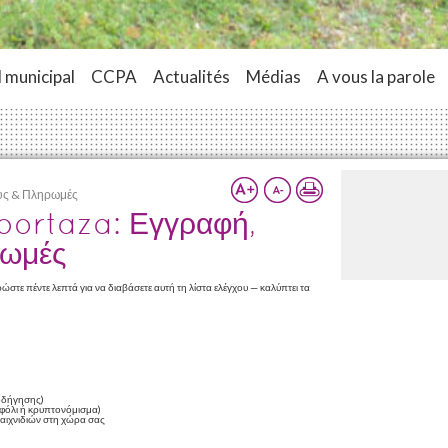
 municipal
CCPA
Actualités
Médias
A vous la parole
υς & Πληρωμές
portaza: Εγγραφή,
ωμές
ώστε πέντε λεπτά για να διαβάσετε αυτή τη λίστα ελέγχου — καλύπτει τα
 οδήγησης)
φόλι ή κρυπτονόμισμα)
παιχνιδιών στη χώρα σας