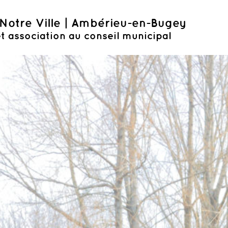
Notre Ville | Ambérieu-en-Bugey
t association au conseil municipal