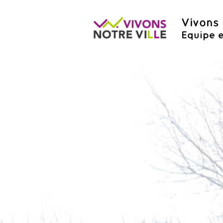
Vivons 
Equipe e