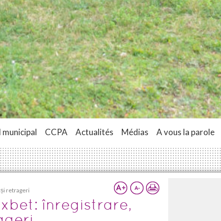
 municipal
CCPA
Actualités
Médias
A vous la parole
și retrageri
xbet: înregistrare,
ageri