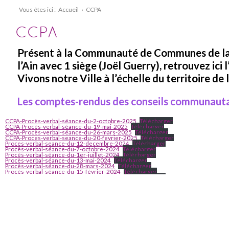
Vous êtes ici :
Accueil
›
CCPA
CCPA
Présent à la Communauté de Communes de la
l’Ain avec 1 siège (Joël Guerry), retrouvez ici 
Vivons notre Ville à l’échelle du territoire de
Les comptes-rendus des conseils communauta
CCPA-Procès-verbal-séance-du-2-octobre-2025
Télécharger
CCPA-Procès-verbal-séance-du-19-mai-2025
Télécharger
CCPA-Procès-verbal-séance-du-26-mars-2025
Télécharger
CCPA-Proces-verbal-seance-du-20-fevrier-2025
Télécharger
Proces-verbal-seance-du-12-decembre-2024
Télécharger
Procès-verbal-séance-du-7-octobre-2024
Télécharger
Procès-verbal-séance-du-1er-juillet-2024
Télécharger
Procès-verbal-séance-du-13-mai-2024
Télécharger
Procès-verbal-séance-du-28-mars-2024
Télécharger
Procès-verbal-séance-du-15-février-2024
Télécharger
Procès-verbal-séance-du-16-novembre-2023
Télécharger
Procès-verbal-séance-du-28-septembre-2023
Télécharger
Procès-verbal séance du 6 juillet 2023
Télécharger
Procès-verbal-séance-du-25-mai-2023
Télécharger
PV-séance-du-23-03-2023
Télécharger
Procès-verbal séance du 26 janvier 2023
Télécharger
Procès-verbal séance du 28 novembre 2022
Télécharger
Procès-verbal séance du 3 octobre 2022
Télécharger