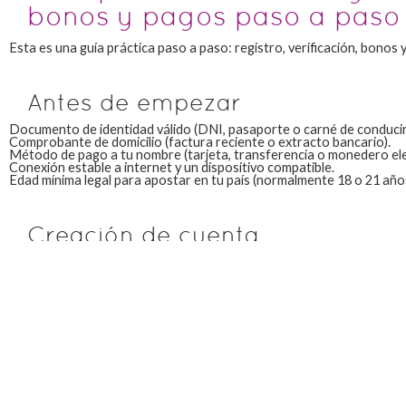
bonos y pagos paso a paso
Esta es una guía práctica paso a paso: registro, verificación, bonos 
Antes de empezar
Documento de identidad válido (DNI, pasaporte o carné de conducir
Comprobante de domicilio (factura reciente o extracto bancario).
Método de pago a tu nombre (tarjeta, transferencia o monedero ele
Conexión estable a internet y un dispositivo compatible.
Edad mínima legal para apostar en tu país (normalmente 18 o 21 años
Creación de cuenta
Accede al sitio oficial de
Leovegas casino y apuestas
desde tu naveg
Haz clic en “Registrarse” o “Crear cuenta”.
Rellena el formulario con tus datos personales: nombre, fecha de na
correo electrónico y número de teléfono.
Crea un nombre de usuario y una contraseña segura.
Selecciona tu moneda preferida y acepta los términos y condiciones
Verifica tu cuenta mediante el enlace que recibirás por correo electr
Completa el proceso KYC subiendo los documentos solicitados (identi
Una vez verificada, realiza tu primer depósito para activar el bono d