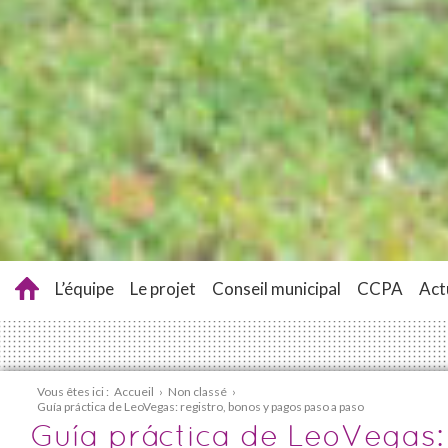
L’équipe
Le projet
Conseil municipal
CCPA
Act
Vous êtes ici :
Accueil
›
Non classé
›
Guía práctica de LeoVegas: registro, bonos y pagos paso a paso
Guía práctica de LeoVegas: 