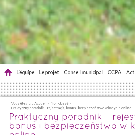
L’équipe
Le projet
Conseil municipal
CCPA
Act
Vous êtes ici :
Accueil
›
Non classé
›
Praktyczny poradnik – rejestracja, bonus i bezpieczeństwo w kasynie online
Praktyczny poradnik – rejes
bonus i bezpieczeństwo w 
online