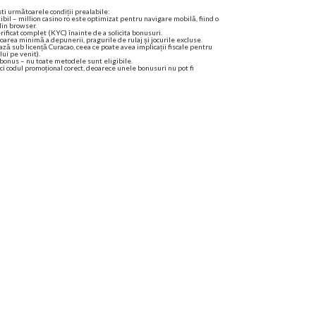
ști următoarele condiții prealabile:
ibil – million casino ro este optimizat pentru navigare mobilă, fiind o
din browser.
erificat complet (KYC) înainte de a solicita bonusuri.
loarea minimă a depunerii, pragurile de rulaj și jocurile excluse.
ază sub licență Curacao, ceea ce poate avea implicații fiscale pentru
ui pe venit).
bonus – nu toate metodele sunt eligibile.
ci codul promoțional corect, deoarece unele bonusuri nu pot fi
dica bonusul:
ersonale (nume, email, adresă, dată naștere).
igatoriu pentru retrageri.
ată preferată (ex: card bancar, portofel electronic).
bicei 50 RON sau echivalentul).
rimit. Dacă nu ai un cod, poți beneficia de bonusul de bun venit standard.
bonusul se adaugă automat la sold.
ă a procesului de înregistrare și aplicare a codului.