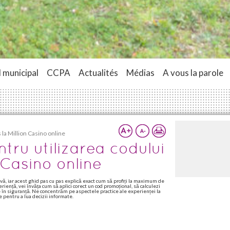
 municipal
CCPA
Actualités
Médias
A vous la parole
 la Million Casino online
tru utilizarea codului
 Casino online
ă, iar acest ghid pas cu pas explică exact cum să profiți la maximum de
eriență, vei învăța cum să aplici corect un cod promoțional, să calculezi
re în siguranță. Ne concentrăm pe aspectele practice ale experienței la
 pentru a lua decizii informate.