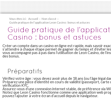
Vous êtes ici :
Accueil
›
Non classé
›
Guide pratique de l’application Leon Casino : bonus et astuces
Guide pratique de l’applica
Casino : bonus et astuces
Créer un compte dans un casino en ligne est rapide, mais savoir exa
s’attendre à chaque étape permet de gagner du temps et d’éviter les
vous accompagne pas à pas dans l’utilisation de Leon Casino, de l’ins
des bonus.
Préparatifs
Vérifiez votre âge : vous devez avoir plus de 18 ans (ou l’âge légal da
Préparez une pièce d’identité en cours de validité (passeport, carte d
vérification KYC.
Assurez-vous d’une connexion internet stable, de préférence via Wi
Notez que Leon Casino fonctionne comme une application web prog
pouvez l’ajouter à votre écran d’accueil depuis le navigateur.
Inscription