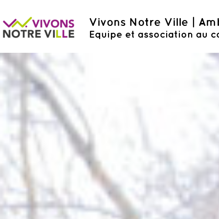
Vivons Notre Ville | A
Equipe et association au c