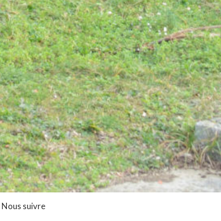
Nous suivre