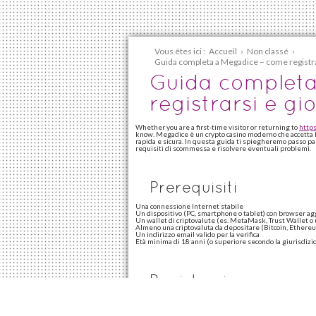
Vous êtes ici :
Accueil
›
Non classé
›
Guida completa a Megadice – come registrar
Guida completa
registrarsi e gi
Whether you are a first-time visitor or returning to
https
know. Megadice è un crypto casino moderno che accetta Bi
rapida e sicura. In questa guida ti spiegheremo passo pas
requisiti di scommessa e risolvere eventuali problemi.
Prerequisiti
Una connessione Internet stabile
Un dispositivo (PC, smartphone o tablet) con browser ag
Un wallet di criptovalute (es. MetaMask, Trust Wallet 
Almeno una criptovaluta da depositare (Bitcoin, Ethereu
Un indirizzo email valido per la verifica
Età minima di 18 anni (o superiore secondo la giurisdizi
Registrazione passo 
Apri la homepage di Megadice tramite il link sicuro
http
Inserisci un indirizzo email valido e crea una password 
Seleziona la tua valuta preferita (es. BTC, ETH). Puoi anche