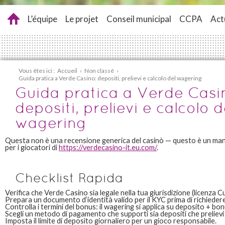
L’équipe
Le projet
Conseil municipal
CCPA
Act
Vous êtes ici :
Accueil
›
Non classé
›
Guida pratica a Verde Casino: depositi, prelievi e calcolo del wagering
Guida pratica a Verde Casi
depositi, prelievi e calcolo d
wagering
Questa non è una recensione generica del casinò — questo è un man
per i giocatori di
https://verdecasino-it.eu.com/
.
Checklist Rapida
Verifica che Verde Casino sia legale nella tua giurisdizione (licenza C
Prepara un documento d’identità valido per il KYC prima di richiedere
Controlla i termini del bonus: il wagering si applica su deposito + bon
Scegli un metodo di pagamento che supporti sia depositi che prelievi 
Imposta il limite di deposito giornaliero per un gioco responsabile.