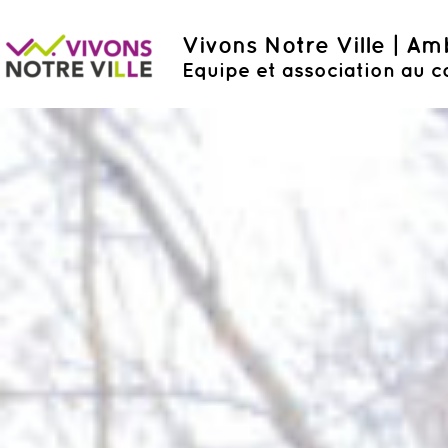
Vivons Notre Ville | A
Equipe et association au c