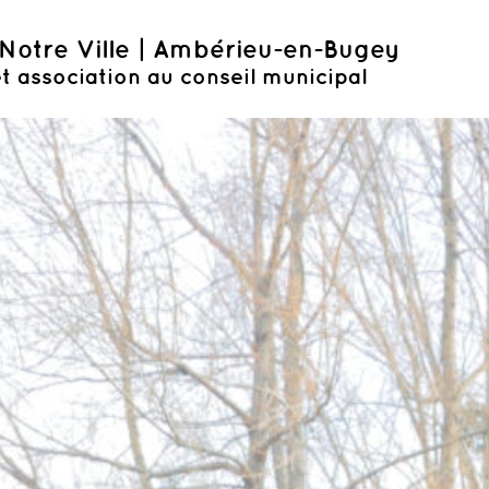
Notre Ville | Ambérieu-en-Bugey
t association au conseil municipal