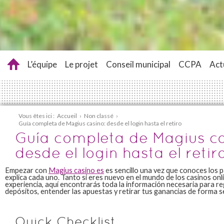
L’équipe
Le projet
Conseil municipal
CCPA
Act
Vous êtes ici :
Accueil
›
Non classé
›
Guía completa de Magius casino: desde el login hasta el retiro
Guía completa de Magius ca
desde el login hasta el retir
Empezar con
Magius casino es
es sencillo una vez que conoces los p
explica cada uno. Tanto si eres nuevo en el mundo de los casinos onl
experiencia, aquí encontrarás toda la información necesaria para reg
depósitos, entender las apuestas y retirar tus ganancias de forma s
Quick Checklist