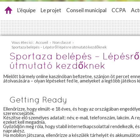
L’équipe
Le projet
Conseil municipal
CCPA
Act
Vous êtes ici :
Accueil
›
Non classé
›
Sportaza belépés – Lépésről lépésre útmutató kezdőknek
Sportaza belépés – Lépésről
útmutató kezdőknek
Mielőtt bármely online kaszinóban befizetne, szánjon öt percet ennek
átolvasására – olyan lépéseket fed le, amelyeket a legtöbb játékos k
Getting Ready
Ellenőrizze, hogy elmúlt-e 18 éves, és hogy az országában engedélye
szerencsejáték.
Készítse elő személyes adatait: név, e-mail, telefonszám, lakcím. A r
ezeket kell megadnia.
Győződjön meg róla, hogy stabil internetkapcsolattal rendelkezik, é
naprakész.
Ha mobilon játszana, ellenőrizze a készülék tárhelyét és akkumulátor