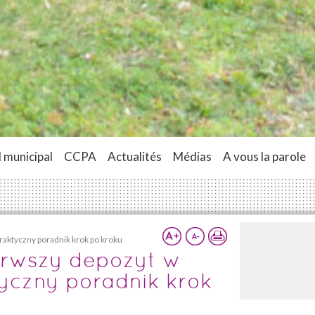
 municipal
CCPA
Actualités
Médias
A vous la parole
praktyczny poradnik krok po kroku
ierwszy depozyt w
yczny poradnik krok