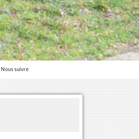
Nous suivre