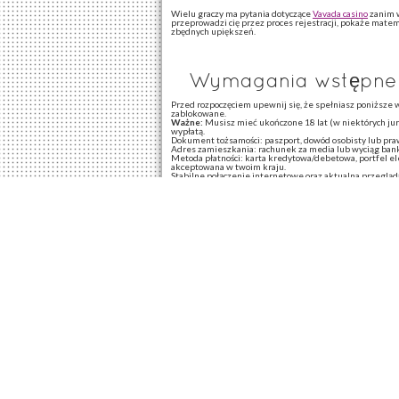
Wielu graczy ma pytania dotyczące
Vavada casino
zanim w
przeprowadzi cię przez proces rejestracji, pokaże mate
zbędnych upiększeń.
Wymagania wstępne
Przed rozpoczęciem upewnij się, że spełniasz poniższe w
zablokowane.
Ważne:
Musisz mieć ukończone 18 lat (w niektórych ju
wypłatą.
Dokument tożsamości: paszport, dowód osobisty lub prawo
Adres zamieszkania: rachunek za media lub wyciąg banko
Metoda płatności: karta kredytowa/debetowa, portfel el
akceptowana w twoim kraju.
Stabilne połączenie internetowe oraz aktualna przegląda
webowa (PWA), którą możesz uruchomić z poziomu przeg
Jak się zarejestrowa
Proces rejestracji w Vavady jest prosty i zajmuje około
Wejdź na oficjalną stronę
Vavada casino
. Kliknij przycis
Wybierz metodę rejestracji: e-mail (adres i hasło) lub
kontrolę nad danymi.
Podaj swój kraj, walutę (dostępne: EUR, PLN, USD, BTC) 
warunki bonusów.
Zaakceptuj regulamin i politykę prywatności. Zaznacz po
Kliknij „Utwórz konto”. Na podany adres e-mail przyjdzie 
Po zweryfikowaniu e-maila zaloguj się i przejdź do zakł
kluczowy krok – bez niego nie wypłacisz wygranych.
Matematyka bonusó