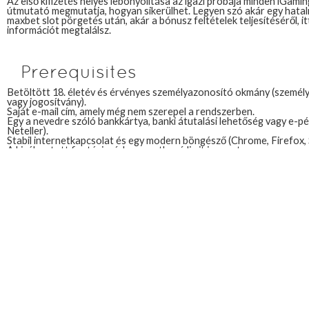
Az első kifizetés helyes lebonyolítása az igazi próbája minden iGami
útmutató megmutatja, hogyan sikerülhet. Legyen szó akár egy hata
maxbet slot pörgetés után, akár a bónusz feltételek teljesítéséről, 
információt megtalálsz.
Prerequisites
Betöltött 18. életév és érvényes személyazonosító okmány (személyi 
vagy jogosítvány).
Saját e-mail cím, amely még nem szerepel a rendszerben.
Egy a nevedre szóló bankkártya, banki átutalási lehetőség vagy e-pén
Neteller).
Stabil internetkapcsolat és egy modern böngésző (Chrome, Firefox, S
A kiválasztott fizetési módra vonatkozó limit ismerete.
Türelem és alaposság a dokumentumok feltöltésénél – minden kép leg
látható.
How to Sign Up
Látogass el a
https://maxbet-hu.net/
főoldalára, és kattints a „Regi
Töltsd ki az űrlapot: add meg a teljes neved, születési dátumod, e-ma
telefonszámod.
Válassz egy erős jelszót (legalább 8 karakter, kis- és nagybetű, szám 
Add meg a lakcímedet és a kívánt pénznemet (HUF, EUR, USD).
Fogadd el az Általános Szerződési Feltételeket és az adatvédelmi sz
Erősítsd meg a regisztrációt az e-mailben kapott linkre kattintva.
Végezd el a személyazonosság-igazolást (KYC) a szükséges dokume
fényképes igazolvány, lakcímkártya, és ha szükséges, a fizetési mód 