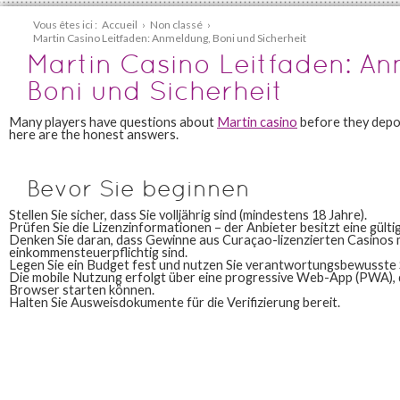
Vous êtes ici :
Accueil
›
Non classé
›
Martin Casino Leitfaden: Anmeldung, Boni und Sicherheit
Martin Casino Leitfaden: A
Boni und Sicherheit
Many players have questions about
Martin casino
before they depos
here are the honest answers.
Bevor Sie beginnen
Stellen Sie sicher, dass Sie volljährig sind (mindestens 18 Jahre).
Prüfen Sie die Lizenzinformationen – der Anbieter besitzt eine gült
Denken Sie daran, dass Gewinne aus Curaçao-lizenzierten Casinos
einkommensteuerpflichtig sind.
Legen Sie ein Budget fest und nutzen Sie verantwortungsbewusste S
Die mobile Nutzung erfolgt über eine progressive Web-App (PWA), di
Browser starten können.
Halten Sie Ausweisdokumente für die Verifizierung bereit.
So melden Sie sich an
Besuchen Sie die Website über den Link