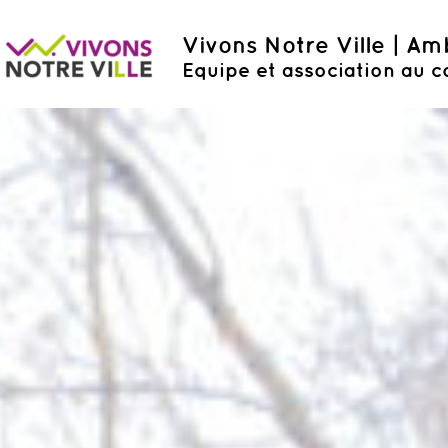
Vivons Notre Ville | A
Equipe et association au c