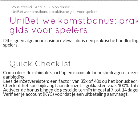
Vous êtes ici :
Accueil
›
Non classé
›
UniBet welkomstbonus: praktische gids voor spelers
UniBet welkomstbonus: prak
gids voor spelers
Dit is geen algemene casinoreview – dit is een praktische handleidi
spelers.
Quick Checklist
Controleer de minimale storting en maximale bonusbedragen – deze
aanbieding.
Lees de inzetvereisten: een factor van 35x of 40x op het bonusbedrag
Check of het spel bijdraagt aan de inzet – gokkasten vaak 100%, tafe
Activeer de bonus binnen de gestelde termijn (meestal 7 tot 14 dagen
Verifieer je account (KYC) voordat je een uitbetaling aanvraagt.
How to Sign Up
Bezoek de website van Unibet via de knop ‘Registreren’.
Vul je persoonlijke gegevens in – naam, e‑mailadres, adres en geboo
Kies een gebruikersnaam en wachtwoord voor de
UniBet login
.
Bevestig je e‑mail door op de link in de ontvangen mail te klikken.