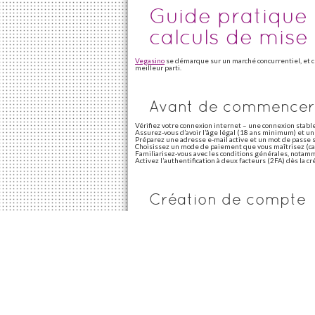
Guide pratique 
calculs de mise
Vegasino
se démarque sur un marché concurrentiel, et 
meilleur parti.
Avant de commencer
Vérifiez votre connexion internet – une connexion stable
Assurez-vous d’avoir l’âge légal (18 ans minimum) et une 
Préparez une adresse e-mail active et un mot de passe sé
Choisissez un mode de paiement que vous maîtrisez (carte
Familiarisez-vous avec les conditions générales, notam
Activez l’authentification à deux facteurs (2FA) dès la c
Création de compte
Rendez-vous sur la page d’accueil du casino et cliquez sur 
Remplissez le formulaire : nom, prénom, date de naissa
Choisissez un nom d’utilisateur et un mot de passe robu
Sélectionnez votre devise et acceptez les conditions gén
Validez votre adresse e-mail en cliquant sur le lien de c
Connectez-vous avec vos identifiants de connexion (le log
Effectuez un premier dépôt pour activer l’éventuel bon
Fonctionnement des 