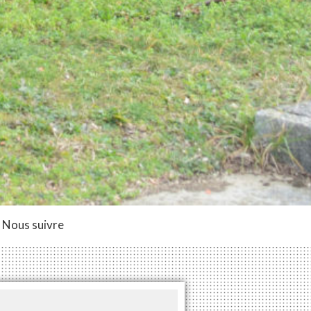
Nous suivre