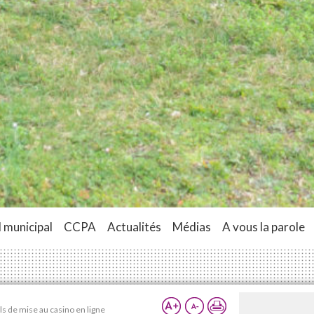
 municipal
CCPA
Actualités
Médias
A vous la parole
ls de mise au casino en ligne