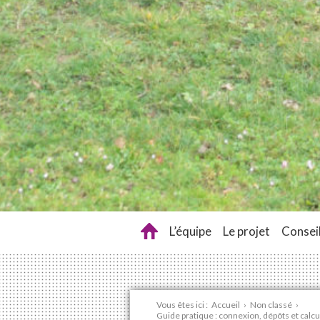
L’équipe
Le projet
Conseil
Vous êtes ici :
Accueil
›
Non classé
›
Guide pratique : connexion, dépôts et calcu