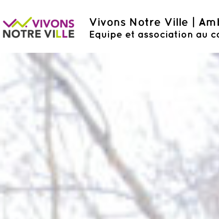
Vivons Notre Ville | A
Equipe et association au c