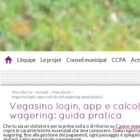
L’équipe
Le projet
Conseil municipal
CCPA
Act
Vous êtes ici :
Accueil
›
Non classé
›
Vegasino login, app e calcolo del wagering: guida pratica
Vegasino login, app e calcol
wagering: guida pratica
Che tu sia un visitatore per la prima volta o di ritorno su
Casino vega
copre le caratteristiche essenziali che devi conoscere. Dalla registra
wagering, fino alla gestione dei pagamenti, ogni passaggio è spiegat
aiutarti a giocare in modo consapevole.