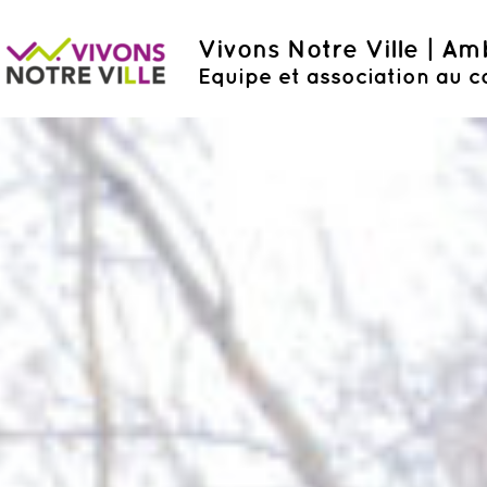
Vivons Notre Ville | A
Equipe et association au c