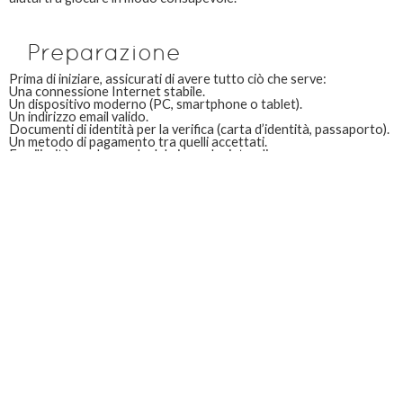
Preparazione
Prima di iniziare, assicurati di avere tutto ciò che serve:
Una connessione Internet stabile.
Un dispositivo moderno (PC, smartphone o tablet).
Un indirizzo email valido.
Documenti di identità per la verifica (carta d’identità, passaporto).
Un metodo di pagamento tra quelli accettati.
Familiarità con le regole del gioco che intendi provare.
Come Registrarsi
Visita il sito ufficiale.
Clicca su « Registrati » o « Iscriviti ».
Compila il modulo con i tuoi dati personali (nome, data di nascita, indi
Scegli nome utente e password.
Conferma l’email cliccando sul link ricevuto.
Effettua il primo deposito per attivare eventuali bonus.
Video tutorial: