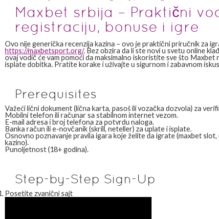
Maxbet srbija – Praktični vo
registraciju, bonuse i igre
Ovo nije generička recenzija kazina – ovo je praktični priručnik za ig
https://maxbetsport.org/
. Bez obzira da li ste novi u svetu online klađ
ovaj vodič će vam pomoći da maksimalno iskoristite sve što Maxbet nu
isplate dobitka. Pratite korake i uživajte u sigurnom i zabavnom iskus
Prerequisites
Važeći lični dokument (lična karta, pasoš ili vozačka dozvola) za verifi
Mobilni telefon ili računar sa stabilnom internet vezom.
E-mail adresa i broj telefona za potvrdu naloga.
Banka račun ili e-novčanik (skrill, neteller) za uplate i isplate.
Osnovno poznavanje pravila igara koje želite da igrate (maxbet slot, 
kazino).
Punoljetnost (18+ godina).
Step-by-Step Sign-Up
Posetite zvanični sajt