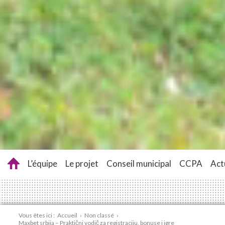
L’équipe
Le projet
Conseil municipal
CCPA
Act
Vous êtes ici :
Accueil
›
Non classé
›
Maxbet srbija – Praktični vodič za registraciju, bonuse i igre