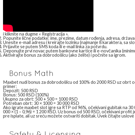
i kliknite na dugme « Registracija ».
Popunite lične podatke: ime, prezime, datum rođenja, adresa, država (
Unesite e-mail adresu i kreirajte lozinku (najmanje 8 karaktera, sa slo
Prijavite se putem SMS koda ili e-mail linka za potvrdu.
Deponujte prvi novac putem bankovne kartice ili e-novčanika (mini
Aktivirajte bonus za dobrodošlicu (ako želite) i počnite sa igrom.
Bonus Math
Maxbet nudi bonus za dobrodošlicu od 100% do 2000 RSD uz obrt o
primer:
Depozit: 500 RSD
Bonus: 500 RSD (100%)
Ukupno za obrt: 500 + 500 = 1000 RSD
Potreban obrt: 30 × 1000 = 30 000 RSD
Ako igrate maxbet slot igre sa RTP od 96%, očekivani gubitak na 30 
000 × (1 – 0,96) = 1 200 RSD. Uz bonus od 500 RSD, očekivani profit 
pre isplate, ali uz sreću možete ostvariti dobitak. Uvek čitajte uslov
Safety & Licensing