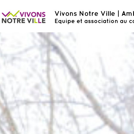
Vivons Notre Ville | A
Equipe et association au c