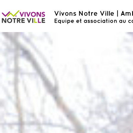
Vivons Notre Ville | A
Equipe et association au c