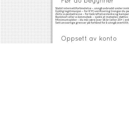
Før du begynner
Stabil internettforbindelse – unngå avbrudd under innlo
Gyldig legitimasjon – for KYC-verifisering trenger du pas
Aktiv e-postadresse – for bekreftelseslenke og kampan
Bankkort eller e-lommebok – sjekk at metoden støttes f
Minimumsalder – du må være over 18 år (eller 20+ i enk
Sett ansvarlige grenser på forhånd for å unngå overtillit.
Oppsett av konto
Gå til
https://luckyspins3.net/
og klikk på Registrer-kn
Fyll ut skjemaet med fornavn, etternavn, e-post og ønsk
Velg din valuta – norske kroner (NOK) er ofte tilgjengel
Godta vilkårene og bekreft e-posten du mottar.
Fullfør Lucky spins casino login med e-post og passord.
Gjør et første innskudd for å aktivere eventuelle velko
Beregning av omsetn
Omsetningskravet bestemmer hvor mye du må satse før 
Omsetningskrav = bonusbeløp × omsetningsfaktor
Eksempel: Du får en bonus på 1000 kr med 30x omsetning
har 50 % vekt (f.eks. bordspill), blir bidraget redusert 
Et annet scenario: Innskudd på 500 kr gir 100 % bonus =
Hvis du spiller spilleautomater (100 % vekt), oppfylles 
Er det trygt?
Lucky spins casino opererer under en Curaçao-lisens, noe
Siden bruker SSL-kryptering for å beskytte data.
Merk:
G
Norge – sjekk lokal lovgivning. KYC-prosessen sikrer at k