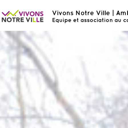
Vivons Notre Ville | A
Equipe et association au c