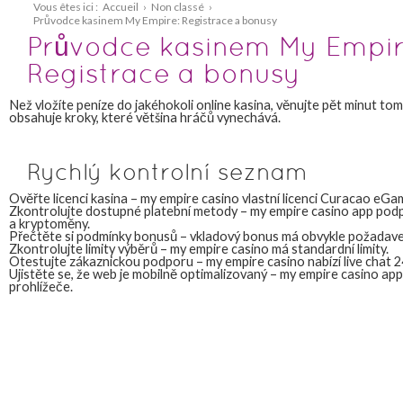
Vous êtes ici :
Accueil
›
Non classé
›
Průvodce kasinem My Empire: Registrace a bonusy
Průvodce kasinem My Empir
Registrace a bonusy
Než vložíte peníze do jakéhokoli online kasina, věnujte pět minut tom
obsahuje kroky, které většina hráčů vynechává.
Rychlý kontrolní seznam
Ověřte licenci kasina – my empire casino vlastní licenci Curacao eGa
Zkontrolujte dostupné platební metody – my empire casino app podpo
a kryptoměny.
Přečtěte si podmínky bonusů – vkladový bonus má obvykle požadave
Zkontrolujte limity výběrů – my empire casino má standardní limity.
Otestujte zákaznickou podporu – my empire casino nabízí live chat 2
Ujistěte se, že web je mobilně optimalizovaný – my empire casino a
prohlížeče.
Registrace
Přejděte na oficiální stránky a klikněte na „Registrovat ».
Vyplňte formulář s osobními údaji (jméno, e-mail, datum narození).
Zvolte měnu a vytvořte uživatelské jméno s heslem.