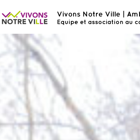
Vivons Notre Ville | A
Equipe et association au c