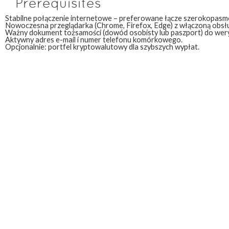
Prerequisites
Stabilne połączenie internetowe – preferowane łącze szerokopas
Nowoczesna przeglądarka (Chrome, Firefox, Edge) z włączoną obsłu
Ważny dokument tożsamości (dowód osobisty lub paszport) do weryf
Aktywny adres e-mail i numer telefonu komórkowego.
Opcjonalnie: portfel kryptowalutowy dla szybszych wypłat.
How to Sign Up
Odwiedź oficjalną stronę Totalcasino:
Casino total
.
Kliknij przycisk „Rejestracja” w prawym górnym rogu.
Wprowadź adres e-mail, utwórz silne hasło i wybierz walutę (np. PLN
Uzupełnij dane osobowe: imię, nazwisko, datę urodzenia, adres zami
Zaakceptuj regulamin kasyna oraz politykę prywatności.
Potwierdź rejestrację, klikając link aktywacyjny wysłany na Twój e-ma
Zaloguj się, dokonaj pierwszej wpłaty i aktywuj bonus powitalny.
How Wagering Works
Wymóg obrotu (wagering requirement) to liczba określająca, ile raz
kwotę bonusu, zanim wygrane staną się wypłacalne. Dla przykładu: 
wpłacasz 200 PLN i otrzymujesz bonus 100% do 1000 PLN z wymogi
musisz postawić zakłady na łączną kwotę 200 PLN (bonus) × 35 = 7
poszczególnych gier w realizację wymogu jest różny: automaty (slot
(blackjack, ruletka) tylko 10%. Jeśli grasz w blackjacka, efektywny 
PLN / 0,10 = 70 000 PLN. Pamiętaj, że tylko stawki z prawdziwych pien