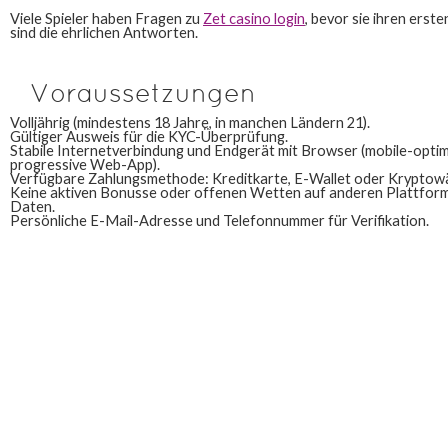
Viele Spieler haben Fragen zu
Zet casino login
, bevor sie ihren erste
sind die ehrlichen Antworten.
Voraussetzungen
Volljährig (mindestens 18 Jahre, in manchen Ländern 21).
Gültiger Ausweis für die KYC-Überprüfung.
Stabile Internetverbindung und Endgerät mit Browser (mobile-opti
progressive Web-App).
Verfügbare Zahlungsmethode: Kreditkarte, E-Wallet oder Kryptow
Keine aktiven Bonusse oder offenen Wetten auf anderen Plattform
Daten.
Persönliche E-Mail-Adresse und Telefonnummer für Verifikation.
Registrierung
Rufen Sie die Startseite von Zet auf und klicken Sie auf „Registrieren“
Geben Sie Ihre E-Mail-Adresse, ein sicheres Passwort und wählen S
Währung.
Bestätigen Sie den Anmelde-Link per E-Mail (prüfen Sie auch den S
Führen Sie die erste KYC-Überprüfung durch: Laden Sie eine Kopie 
eines aktuellen Adressnachweises hoch.
Nach Bestätigung des Kontos können Sie sich mit E-Mail und Passw
Optional: Richten Sie die Zwei-Faktor-Authentifizierung (2FA) in de
Sicherheitseinstellungen ein.