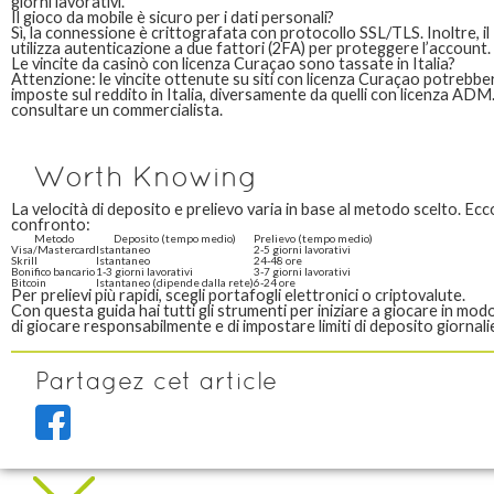
giorni lavorativi.
Il gioco da mobile è sicuro per i dati personali?
Sì, la connessione è crittografata con protocollo SSL/TLS. Inoltre, il
utilizza autenticazione a due fattori (2FA) per proteggere l’account.
Le vincite da casinò con licenza Curaçao sono tassate in Italia?
Attenzione: le vincite ottenute su siti con licenza Curaçao potrebb
imposte sul reddito in Italia, diversamente da quelli con licenza ADM.
consultare un commercialista.
Worth Knowing
La velocità di deposito e prelievo varia in base al metodo scelto. Ecc
confronto:
Metodo
Deposito (tempo medio)
Prelievo (tempo medio)
Visa/Mastercard
Istantaneo
2-5 giorni lavorativi
Skrill
Istantaneo
24-48 ore
Bonifico bancario
1-3 giorni lavorativi
3-7 giorni lavorativi
Bitcoin
Istantaneo (dipende dalla rete)
6-24 ore
Per prelievi più rapidi, scegli portafogli elettronici o criptovalute.
Con questa guida hai tutti gli strumenti per iniziare a giocare in mo
di giocare responsabilmente e di impostare limiti di deposito giornalie
Partagez cet article