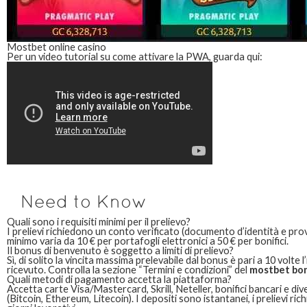
Mostbet online casino
Per un video tutorial su come attivare la PWA, guarda qui:
Need to Know
Quali sono i requisiti minimi per il prelievo?
I prelievi richiedono un conto verificato (documento d’identità e prova 
minimo varia da 10 € per portafogli elettronici a 50 € per bonifici.
Il bonus di benvenuto è soggetto a limiti di prelievo?
Sì, di solito la vincita massima prelevabile dal bonus è pari a 10 volte
ricevuto. Controlla la sezione “Termini e condizioni” del
mostbet bo
Quali metodi di pagamento accetta la piattaforma?
Accetta carte Visa/Mastercard, Skrill, Neteller, bonifici bancari e di
(Bitcoin, Ethereum, Litecoin). I depositi sono istantanei, i prelievi ri