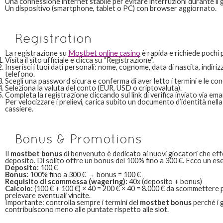
Una connessione internet stabile per evitare interruzioni durante il 
Un dispositivo (smartphone, tablet o PC) con browser aggiornato.
Registration
La registrazione su
Mostbet online casino
è rapida e richiede pochi 
Visita il sito ufficiale e clicca su “Registrazione”.
Inserisci i tuoi dati personali: nome, cognome, data di nascita, indiri
telefono.
Scegli una password sicura e conferma di aver letto i termini e le cond
Seleziona la valuta del conto (EUR, USD o criptovaluta).
Completa la registrazione cliccando sul link di verifica inviato via emai
Per velocizzare i prelievi, carica subito un documento d’identità nella
cassiere.
Bonus & Promotions
Il
mostbet bonus
di benvenuto è dedicato ai nuovi giocatori che eff
deposito. Di solito offre un bonus del 100% fino a 300 €. Ecco un ese
Deposito:
100 €
Bonus:
100% fino a 300 € → bonus = 100 €
Requisito di scommessa (wagering):
40x (deposito + bonus)
Calcolo:
(100 € + 100 €) × 40 = 200 € × 40 = 8.000 € da scommettere 
prelevare eventuali vincite.
Importante: controlla sempre i termini del
mostbet bonus
perché i 
contribuiscono meno alle puntate rispetto alle slot.