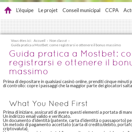
L’équipe
Le projet
Conseil municipal
CCPA
Act
Vous êtes ici :
Accueil
›
Non classé
›
Guida pratica a Mostbet: come registrarsi e ottenere il bonus massimo
Guida pratica a Mostbet: c
registrarsi e ottenere il bon
massimo
Prima di depositare in qualsiasi casinò online, prenditi cinque minuti 
di controllo: copre i passaggi che la maggior parte dei giocatori salta
What You Need First
Prima di iniziare, assicurati di avere questi elementi a portata di man
Un indirizzo email valido e verificato.
Un documento d’identità (patente, carta d’identità o passaporto) per
Un metodo di pagamento accettato (carta di credito/debito, portafo
criptovaluta).