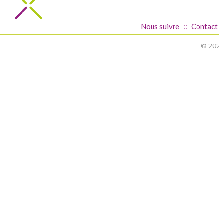
Nous suivre
::
Contact
© 202