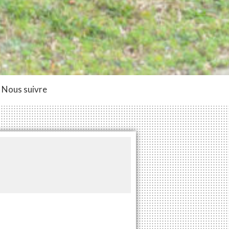
Nous suivre