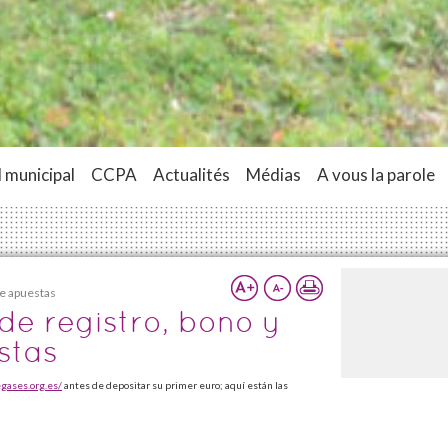
 municipal
CCPA
Actualités
Médias
A vous la parole
de apuestas
de registro, bono y
stas
egases.org.es/
antes de depositar su primer euro; aquí están las