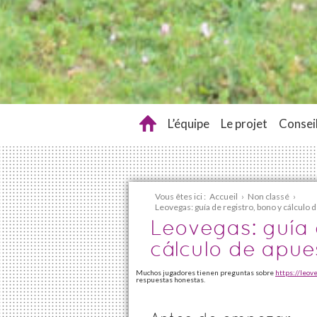
L’équipe
Le projet
Conseil
Vous êtes ici :
Accueil
›
Non classé
›
Leovegas: guía de registro, bono y cálculo 
Leovegas: guía 
cálculo de apue
Muchos jugadores tienen preguntas sobre
https://leov
respuestas honestas.