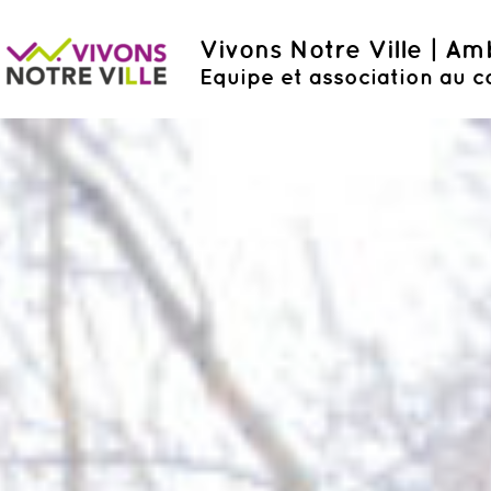
Vivons Notre Ville | A
Equipe et association au c