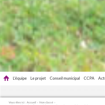
L’équipe
Le projet
Conseil municipal
CCPA
Act
Vous êtes ici :
Accueil
›
Non classé
›