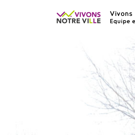
Vivons 
Equipe e