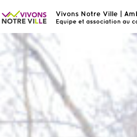
Vivons Notre Ville | A
Equipe et association au c