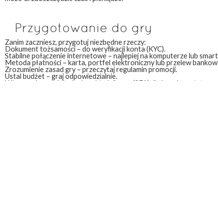
Przygotowanie do gry
Zanim zaczniesz, przygotuj niezbędne rzeczy:
Dokument tożsamości – do weryfikacji konta (KYC).
Stabilne połączenie internetowe – najlepiej na komputerze lub smart
Metoda płatności – karta, portfel elektroniczny lub przelew bankow
Zrozumienie zasad gry – przeczytaj regulamin promocji.
Ustal budżet – graj odpowiedzialnie.
Włącz uwierzytelnianie dwuskładnikowe (2FA) dla bezpieczeństwa.
Lvbet
Tworzenie konta
Wejdź na stronę
Lvbet
i kliknij „Rejestracja”.
Podaj adres e-mail, login i silne hasło.
Wybierz walutę (np. PLN) i kraj zamieszkania.
Zaakceptuj regulamin i politykę prywatności.
Potwierdź adres e-mail przez link wysłany na skrzynkę.
Uzupełnij profil – imię, nazwisko, adres i datę urodzenia.
Przejdź weryfikację tożsamości (wyślij skan dowodu).