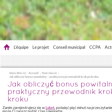
L’équipe
Le projet
Conseil municipal
CCPA
Act
Vous êtes ici :
Accueil
›
Non classé
›
Jak obliczyć bonus powitalny – praktyczny przewodnik krok po kroku
Jak obliczyć bonus powitaln
praktyczny przewodnik kro
kroku
Zanim zarejestrujesz się w
Lvbet
, poświęć pięć minut na przeczytan
może Ci zaoszczędzić czas i pieniądze.