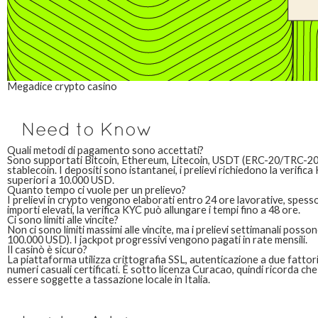
Megadice crypto casino
Need to Know
Quali metodi di pagamento sono accettati?
Sono supportati Bitcoin, Ethereum, Litecoin, USDT (ERC-20/TRC-20
stablecoin. I depositi sono istantanei, i prelievi richiedono la verific
superiori a 10.000 USD.
Quanto tempo ci vuole per un prelievo?
I prelievi in crypto vengono elaborati entro 24 ore lavorative, spesso
importi elevati, la verifica KYC può allungare i tempi fino a 48 ore.
Ci sono limiti alle vincite?
Non ci sono limiti massimi alle vincite, ma i prelievi settimanali posso
100.000 USD). I jackpot progressivi vengono pagati in rate mensili.
Il casinò è sicuro?
La piattaforma utilizza crittografia SSL, autenticazione a due fattori
numeri casuali certificati. È sotto licenza Curacao, quindi ricorda ch
essere soggette a tassazione locale in Italia.