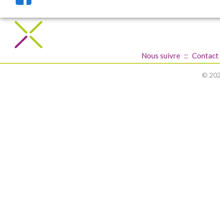
Nous suivre
::
Contact
© 202