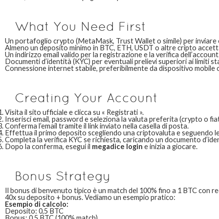
What You Need First
Un portafoglio crypto (MetaMask, Trust Wallet o simile) per inviare 
Almeno un deposito minimo in BTC, ETH, USDT o altre cripto accett
Un indirizzo email valido per la registrazione e la verifica dell’account
Documenti d’identità (KYC) per eventuali prelievi superiori ai limiti s
Connessione internet stabile, preferibilmente da dispositivo mobile 
Creating Your Account
Visita il sito ufficiale e clicca su « Registrati ».
Inserisci email, password e seleziona la valuta preferita (crypto o fiat
Conferma l’email tramite il link inviato nella casella di posta.
Effettua il primo deposito scegliendo una criptovaluta e seguendo le 
Completa la verifica KYC se richiesta, caricando un documento d’iden
Dopo la conferma, esegui il
megadice login
e inizia a giocare.
Bonus Strategy
Il bonus di benvenuto tipico è un match del 100% fino a 1 BTC con r
40x su deposito + bonus. Vediamo un esempio pratico:
Esempio di calcolo:
Deposito: 0,5 BTC
Bonus: 0,5 BTC (100% match)