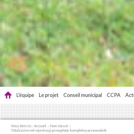
L’équipe
Le projet
Conseil municipal
CCPA
Act
Vous êtes ici :
Accueil
›
Non classé
›
Totalcasino od rejestracji po wypłatę: kompletny przewodnik