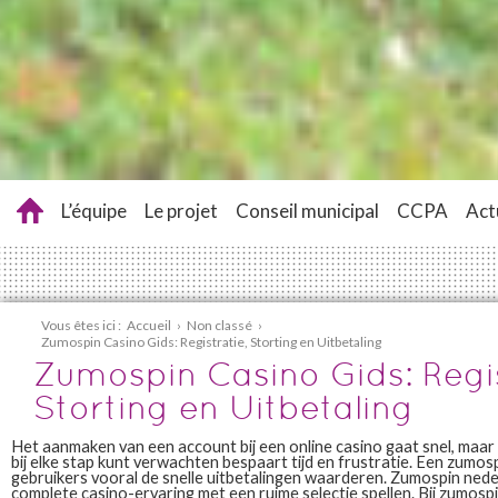
L’équipe
Le projet
Conseil municipal
CCPA
Act
Vous êtes ici :
Accueil
›
Non classé
›
Zumospin Casino Gids: Registratie, Storting en Uitbetaling
Zumospin Casino Gids: Regis
Storting en Uitbetaling
Het aanmaken van een account bij een online casino gaat snel, maar
bij elke stap kunt verwachten bespaart tijd en frustratie. Een zumosp
gebruikers vooral de snelle uitbetalingen waarderen. Zumospin nede
complete casino-ervaring met een ruime selectie spellen. Bij zumospi