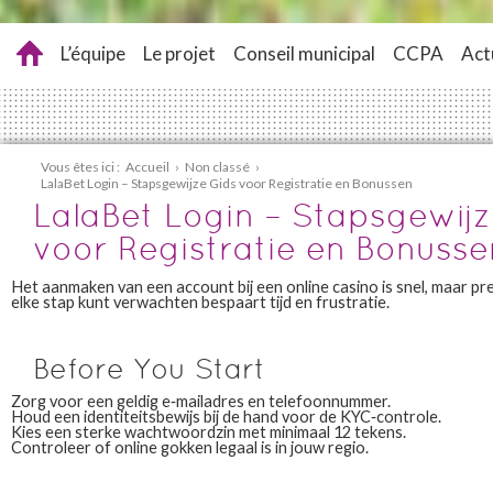
L’équipe
Le projet
Conseil municipal
CCPA
Act
Vous êtes ici :
Accueil
›
Non classé
›
LalaBet Login – Stapsgewijze Gids voor Registratie en Bonussen
LalaBet Login – Stapsgewij
voor Registratie en Bonusse
Het aanmaken van een account bij een online casino is snel, maar pre
elke stap kunt verwachten bespaart tijd en frustratie.
Before You Start
Zorg voor een geldig e‑mailadres en telefoonnummer.
Houd een identiteitsbewijs bij de hand voor de KYC‑controle.
Kies een sterke wachtwoordzin met minimaal 12 tekens.
Controleer of online gokken legaal is in jouw regio.