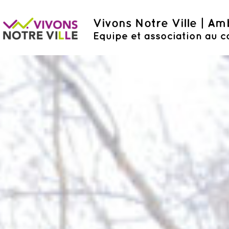
Vivons Notre Ville | A
Equipe et association au c