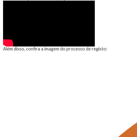
Além disso, confira a imagem do processo de registo: