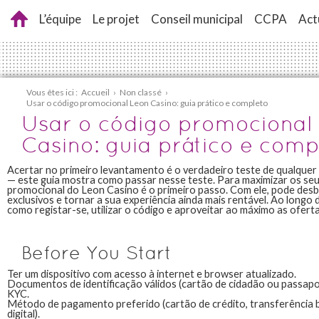
L’équipe
Le projet
Conseil municipal
CCPA
Act
Vous êtes ici :
Accueil
›
Non classé
›
Usar o código promocional Leon Casino: guia prático e completo
Usar o código promocional
Casino: guia prático e comp
Acertar no primeiro levantamento é o verdadeiro teste de qualquer
— este guia mostra como passar nesse teste. Para maximizar os seu
promocional do Leon Casino é o primeiro passo. Com ele, pode des
exclusivos e tornar a sua experiência ainda mais rentável. Ao longo 
como registar-se, utilizar o código e aproveitar ao máximo as oferta
Before You Start
Ter um dispositivo com acesso à internet e browser atualizado.
Documentos de identificação válidos (cartão de cidadão ou passapo
KYC.
Método de pagamento preferido (cartão de crédito, transferência b
digital).