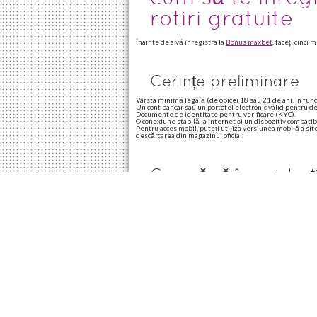
rotiri gratuite
Înainte de a vă înregistra la
Bonus maxbet
, faceți cinci
Cerințe preliminare
Vârsta minimă legală (de obicei 18 sau 21 de ani, în funcț
Un cont bancar sau un portofel electronic valid pentru de
Documente de identitate pentru verificare (KYC).
O conexiune stabilă la internet și un dispozitiv compatibi
Pentru acces mobil, puteți utiliza versiunea mobilă a si
descărcarea din magazinul oficial.
Cum să vă înregistraț
Accesați site-ul Maxbet și faceți clic pe butonul „Înregist
Completați formularul cu datele personale: nume, adresă
Alegeți o parolă sigură și confirmați.
Selectați moneda preferată și, dacă există, introduceți 
Finalizați înregistrarea și confirmați e-mailul sau telefon
După autentificare (maxbet casino login), puteți face p
Prezentare generală a
Platforma oferă o gamă variată de jocuri de cazino, inclusi
Pentru confort, aplicația mobilă (maxbet app) este disponi
despre bonusuri și condiții:
Tip bonus
Sumă maximă
Condiții de rula
Bonus de bun venit
Până la 1000 RON
35x suma bonusu