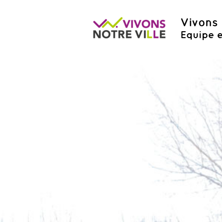
Vivons 
Equipe e