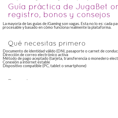
Guía práctica de JugaBet on
registro, bonos y consejos
La mayoría de las guías de iGaming son vagas. Esta no lo es: cada pas
procesable y basado en cómo funciona realmente la plataforma.
Qué necesitas primero
Documento de identidad válido (DNI, pasaporte o carnet de conduci
Dirección de correo electrónico activa
Método de pago aceptado (tarjeta, transferencia o monedero elect
Conexión a internet estable
Dispositivo compatible (PC, tablet o smartphone)
Registro
Visita
JugaBet online
y haz clic en « Registrarse ».
Completa el formulario con tus datos personales: nombre, fecha de 
correo electrónico.
Crea un nombre de usuario y una contraseña segura (mínimo 8 carac
minúsculas y números).
Acepta los términos y condiciones, y confirma que eres mayor de ed
Verifica tu cuenta mediante el enlace que recibirás en tu correo elec
Realiza tu primer depósito y activa el bono de bienvenida (si lo desea