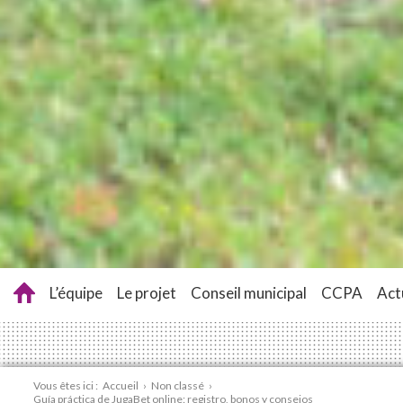
L’équipe
Le projet
Conseil municipal
CCPA
Act
Vous êtes ici :
Accueil
›
Non classé
›
Guía práctica de JugaBet online: registro, bonos y consejos