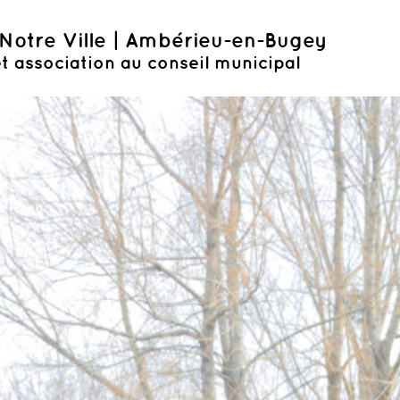
Notre Ville | Ambérieu-en-Bugey
t association au conseil municipal