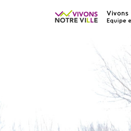
Vivons 
Equipe e