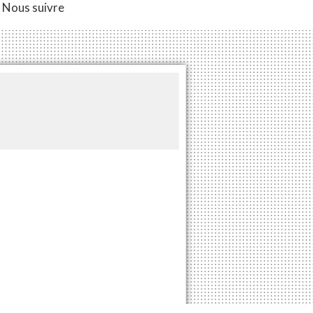
Nous suivre