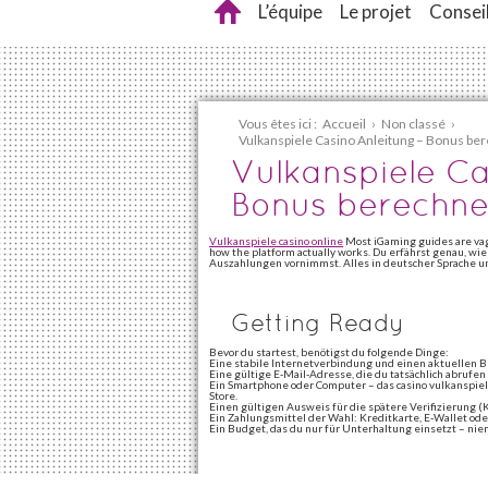
L’équipe
Le projet
Conseil
Vous êtes ici :
Accueil
›
Non classé
›
Vulkanspiele Casino Anleitung – Bonus be
Vulkanspiele Ca
Bonus berechne
Vulkanspiele casino online
Most iGaming guides are vague
how the platform actually works. Du erfährst genau, wie
Auszahlungen vornimmst. Alles in deutscher Sprache u
Getting Ready
Bevor du startest, benötigst du folgende Dinge:
Eine stabile Internetverbindung und einen aktuellen Br
Eine gültige E‑Mail‑Adresse, die du tatsächlich abrufen
Ein Smartphone oder Computer – das casino vulkanspiele
Store.
Einen gültigen Ausweis für die spätere Verifizierung (
Ein Zahlungsmittel der Wahl: Kreditkarte, E‑Wallet o
Ein Budget, das du nur für Unterhaltung einsetzt – ni