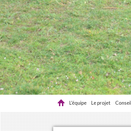
L’équipe
Le projet
Conseil