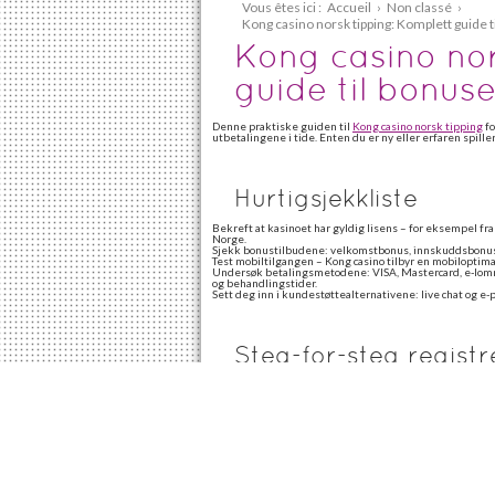
Vous êtes ici :
Accueil
›
Non classé
›
Kong casino norsk tipping: Komplett guide t
Kong casino nor
guide til bonus
Denne praktiske guiden til
Kong casino norsk tipping
fo
utbetalingene i tide. Enten du er ny eller erfaren spill
Hurtigsjekkliste
Bekreft at kasinoet har gyldig lisens – for eksempel fr
Norge.
Sjekk bonustilbudene: velkomstbonus, innskuddsbonuser 
Test mobiltilgangen – Kong casino tilbyr en mobiloptim
Undersøk betalingsmetodene: VISA, Mastercard, e-lomme
og behandlingstider.
Sett deg inn i kundestøttealternativene: live chat og e-p
Steg-for-steg registr
Gå til Kong casinos nettside via din mobil eller datamask
Klikk på Registrer-knappen og fyll ut skjemaet med na
Velg et sterkt passord og bekreft alderen din (KYC-pros
Gjør et første innskudd via din foretrukne betalings
Aktiver bonusen i kontoinnstillingene før du begynner å
Spill og tilbud