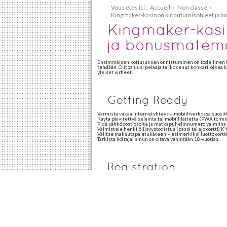
Vous êtes ici :
Accueil
›
Non classé
›
Kingmaker-kasinon kirjautumisohjeet ja 
Kingmaker-kasi
ja bonusmatema
Ensimmäisen kotiutuksen onnistuminen on todellinen tes
tehdään. Olitpa uusi pelaaja tai kokenut konkari, oikea
yleiset virheet.
Getting Ready
Varmista vakaa internetyhteys – mobiiliverkossa suos
Käytä päivitettyä selainta tai mobiililaitetta (PWA toimi
Pidä sähköpostiosoite ja matkapuhelinnumero valmiina 
Valmistele henkilöllisyystodistus (passi tai ajokortti) K
Valitse maksutapa etukäteen – esimerkiksi luottokortti,
Tarkista ikäraja: sinun on oltava vähintään 18-vuotias.
Registration
Siirry
Kingmaker casino login
-sivustolle ja klikkaa ‘Rekis
Täytä henkilötietolomake: etunimi, sukunimi, syntymäai
Luo vahva salasana – käytä isoja ja pieniä kirjaimia, num
Valitse haluamasi valuutta (esim. EUR) ja hyväksy käytt
Vahvista sähköpostiosoite klikkaamalla linkkiä, joka läh
Kirjaudu sisään käyttäjätunnuksellasi ja salasanallasi.