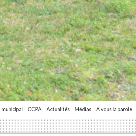
 municipal
CCPA
Actualités
Médias
A vous la parole