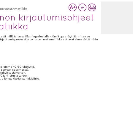
bonusmatematiikka
non kirjautumisohjeet
tiikka
ti millä tahansa iGaming-alustalla – tämä opas näyttää, miten se
 kirjautumisprosessi ja bonusten matematiikka auttavat sinua välttämään
ittelemme 4G/5G-yhteyttä.
i suoraan selaimesta).
vahvistusta varten.
YC-tarkistusta varten.
 e-lompakko tai pankkisiirto.
teröidy’.
ka, osoite ja puhelinnumero.
eroita ja erikoismerkkejä.
öehdot.
etetään sähköpostiisi.