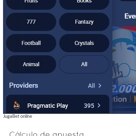
JugaBet online
Cálculo de apuesta