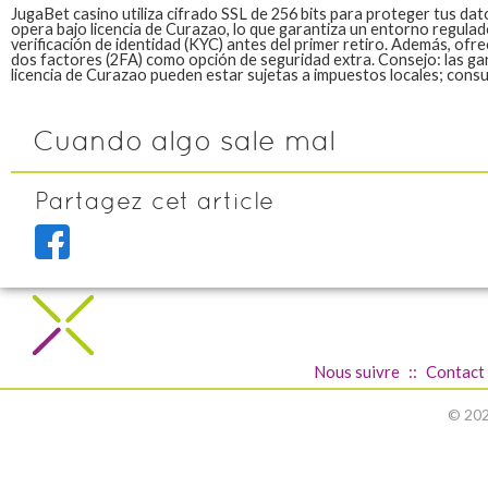
JugaBet casino utiliza cifrado SSL de 256 bits para proteger tus da
opera bajo licencia de Curazao, lo que garantiza un entorno regulad
verificación de identidad (KYC) antes del primer retiro. Además, ofr
dos factores (2FA) como opción de seguridad extra. Consejo: las ga
licencia de Curazao pueden estar sujetas a impuestos locales; consult
Cuando algo sale mal
Partagez cet article
Nous suivre
::
Contact
© 202