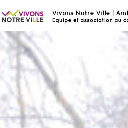
Vivons Notre Ville | A
Equipe et association au c