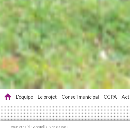
L’équipe
Le projet
Conseil municipal
CCPA
Act
Vous êtes ici :
Accueil
›
Non classé
›