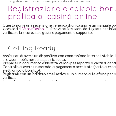
Registrazione e calcolo bonus: guida pratica al casinò online
Registrazione e calcolo bon
pratica al casinò online
Questa non è una recensione generica di un casinò: è un manuale ope
giocatori di
VerdeCasino
. Qui troverai istruzioni dettagliate per inizi
verificare la sicurezza e gestire pagamenti e supporto.
Getting Ready
Assicurati di avere un dispositivo con connessione Internet stabile. I
browser mobili, nessuna app richiesta.
Prepara un documento d’identità valido (passaporto o carta d’identit
Controlla di avere un metodo di pagamento accettato (carta di credi
elettronico o bonifico).
Registrati con un indirizzo email attivo e un numero di telefono per r
verifica.
Leggi i termini e le condizioni del bonus per conoscere i requisiti di 
scadenze.
Imposta un limite di deposito per il gioco responsabile prima di iniziar
Step-by-Step Sign-Up
Visita il sito ufficiale tramite il link nella pagina (il token sarà inser
Clicca su « Registrati » in alto a destra.