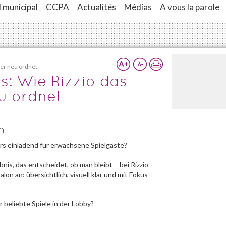
 municipal
CCPA
Actualités
Médias
A vous la parole
mer neu ordnet
s: Wie Rizzio das
u ordnet
n
rs einladend für erwachsene Spielgäste?
bnis, das entscheidet, ob man bleibt – bei Rizzio
Salon an: übersichtlich, visuell klar und mit Fokus
r beliebte Spiele in der Lobby?
hlungen und klaren Kacheln wird die Suche zum