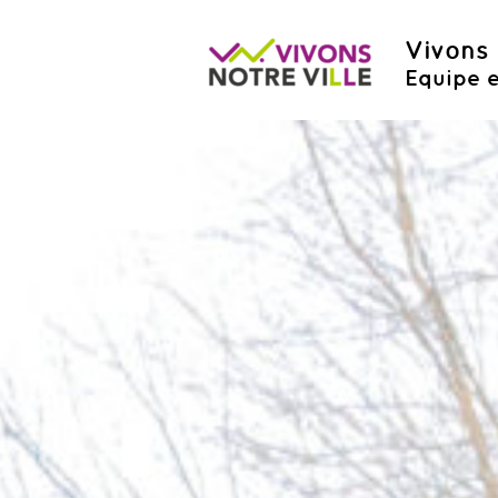
Vivons 
Equipe e